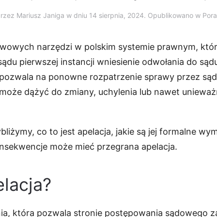
przez
Mariusz Janiga
w dniu
14 sierpnia, 2024
. Opublikowano w Por
tawowych narzędzi w polskim systemie prawnym, któr
du pierwszej instancji wniesienie odwołania do sądu 
y pozwala na ponowne rozpatrzenie sprawy przez są
a może dążyć do zmiany, uchylenia lub nawet uniewa
liżymy, co to jest apelacja, jakie są jej formalne wym
konsekwencje może mieć przegrana apelacja.
elacja?
nia, która pozwala stronie postępowania sądowego