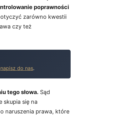
kontrolowanie poprawności
dotyczyć zarówno kwestii
rawa czy też
b
napisz do nas
.
iu tego słowa.
Sąd
skupia się na
do naruszenia prawa, które