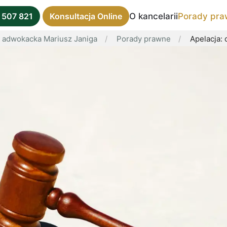
O kancelarii
Porady pra
 507 821
Konsultacja Online
a adwokacka Mariusz Janiga
Porady prawne
Apelacja: 