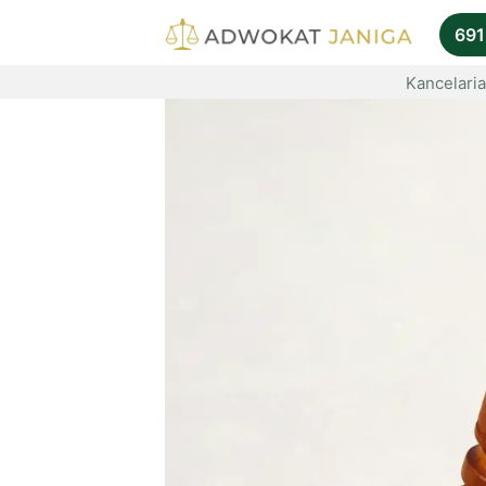
691
Kancelari