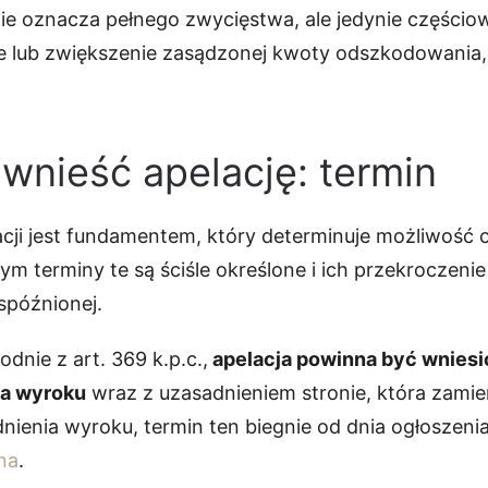
nie oznacza pełnego zwycięstwa, ale jedynie części
ie lub zwiększenie zasądzonej kwoty odszkodowania,
wnieść apelację: termin
acji jest fundamentem, który determinuje możliwość 
m terminy te są ściśle określone i ich przekroczeni
spóźnionej.
nie z art. 369 k.p.c.,
apelacja powinna być wniesi
ia wyroku
wraz z uzasadnieniem stronie, która zamier
nienia wyroku, termin ten biegnie od dnia ogłoszeni
na
.