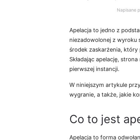
Napisane 
Apelacja to jedno z pods
niezadowolonej z wyroku są
środek zaskarżenia, któr
Składając apelację, stron
pierwszej instancji.
W niniejszym artykule przyb
wygranie, a także, jakie 
Co to jest ap
Apelacja to forma odwoła