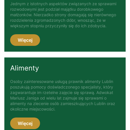
Jednym z istotnych aspektów związanych ze sprawami
rozwodowymi jest podział majątku dorobkowego
małżonków. Nierzadko strony domagają się nierównego
rozdzielenia zgromadzonych dóbr, wnosząc, że w
większym stopniu przyczyniły się do ich zdobycia.
Więcej
Alimenty
Osoby zainteresowane usługą prawnik alimenty Lublin
poszukują pomocy doświadczonego specjalisty, który
zagwarantuje im rzetelne zajęcie się sprawą. Adwokat
Mariusz Janiga od wielu lat zajmuje się sprawami o
alimenty na zlecenie osób zamieszkujących Lublin oraz
okoliczne miejscowości.
Więcej