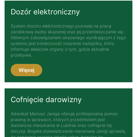
Dozór elektroniczny
System dozoru elektronicznego pozwala na pracę
zarobkową osoby skazanej oraz jej przemieszczanie się.
Głównym zobowiązaniem skazanego wynikającym z tego
systemu jest konieczność noszenia nadajnika, który
informuje właściwe organy o tym, gdzie aktualnie
przebywa.
Więcej
Cofnięcie darowizny
Adwokat Mariusz Janiga oferuje profesjonalną pomoc
prawną w sprawach, których przedmiotem jest
darowizna mieszkania w Lublinie oraz cofnięcie tej
decyzji. Bogate doświadczenie mecenasa Janigi sprawia,
że zapewnia wysoką jakość usług, bazując na