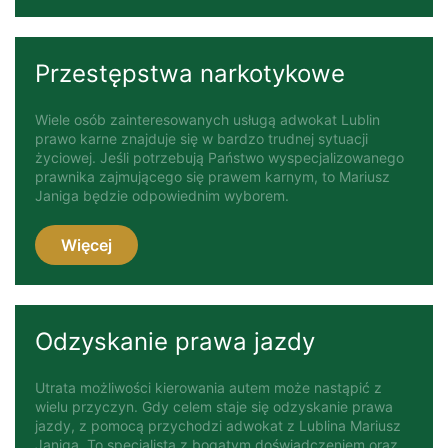
Przestępstwa narkotykowe
Wiele osób zainteresowanych usługą adwokat Lublin
prawo karne znajduje się w bardzo trudnej sytuacji
życiowej. Jeśli potrzebują Państwo wyspecjalizowanego
prawnika zajmującego się prawem karnym, to Mariusz
Janiga będzie odpowiednim wyborem.
Więcej
Odzyskanie prawa jazdy
Utrata możliwości kierowania autem może nastąpić z
wielu przyczyn. Gdy celem staje się odzyskanie prawa
jazdy, z pomocą przychodzi adwokat z Lublina Mariusz
Janiga. To specjalista z bogatym doświadczeniem oraz