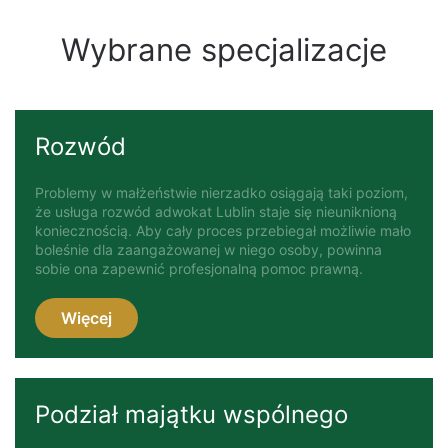
Wybrane specjalizacje
Rozwód
Problemy w małżeństwie nierzadko osiągają taki poziom,
że usługa rozwód adwokat Lublin staje się nieuniknioną
koniecznością. Aby cały proces przebiegał możliwie mało
boleśnie dla zaangażowanej w niego osoby, powinna
sobie ona zapewnić profesjonalną pomoc prawną.
Więcej
Podział majątku wspólnego