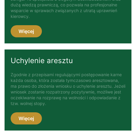
dużą wiedzą prawniczą, co pozwala na profesjonalne
wsparcie w sprawach związanych z utratą uprawnień
kierowcy.
Więcej
Uchylenie aresztu
Zgodnie z przepisami regulującymi postępowanie karne
każda osoba, która została tymczasowo aresztowana,
ma prawo do złożenia wniosku o uchylenie aresztu. Jeżeli
wniosek zostanie rozpatrzony pozytywnie, możliwe jest
oczekiwanie na rozprawę na wolności i odpowiadanie z
tzw. wolnej stopy.
Więcej