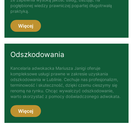
pogłębionej wiedzy prawniczej popartej długotrwałą
praktyką.
Więcej
Odszkodowania
Kancelaria adwokacka Mariusza Janigi oferuje
kompleksowe usługi prawne w zakresie uzyskania
odszkodowania w Lublinie. Cechuje nas profesjonalizm,
terminowość i skuteczność, dzięki czemu cieszymy się
renomą na rynku. Chcąc wywalczyć odszkodowanie,
warto skorzystać z pomocy doświadczonego adwokata.
Więcej