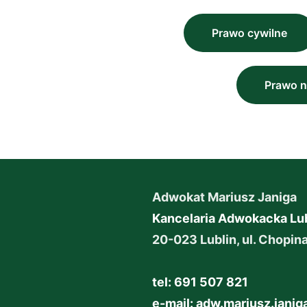
Prawo cywilne
Prawo n
Adwokat Mariusz Janiga
Kancelaria Adwokacka Lub
20-023 Lublin, ul. Chopin
tel: 691 507 821
e-mail:
adw.mariusz.jani