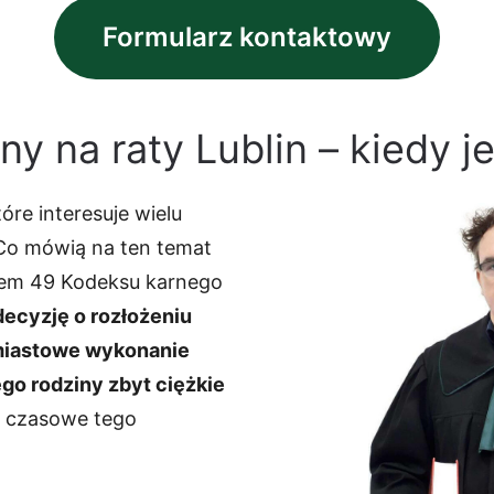
Formularz kontaktowy
y na raty Lublin – kiedy j
óre interesuje wielu
 Co mówią na ten temat
łem 49 Kodeksu karnego
ecyzję o rozłożeniu
chmiastowe wykonanie
go rodziny zbyt ciężkie
my czasowe tego