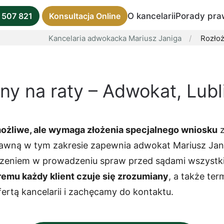
O kancelarii
Porady pra
 507 821
Konsultacja Online
Kancelaria adwokacka Mariusz Janiga
Rozłoż
ny na raty – Adwokat, Lubl
możliwe, ale wymaga złożenia specjalnego wniosku
z
awną w tym zakresie zapewnia adwokat Mariusz Janig
zeniem w prowadzeniu spraw przed sądami wszystki
remu każdy klient czuje się zrozumiany
, a także te
ertą kancelarii i zachęcamy do kontaktu.