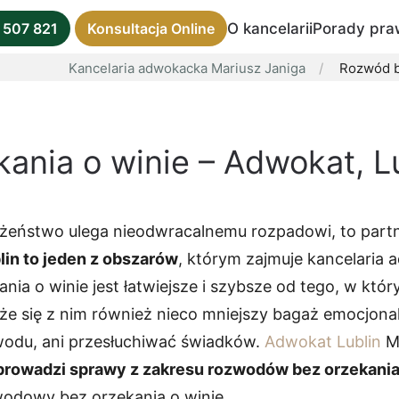
O kancelarii
Porady pra
 507 821
Konsultacja Online
Kancelaria adwokacka Mariusz Janiga
Rozwód b
ania o winie – Adwokat, L
żeństwo ulega nieodwracalnemu rozpadowi, to partne
lin to jeden z obszarów
, którym zajmuje kancelaria 
ia o winie jest łatwiejsze i szybsze od tego, w któ
 się z nim również nieco mniejszy bagaż emocjonal
odu, ani przesłuchiwać świadków.
Adwokat Lublin
Ma
prowadzi sprawy z zakresu rozwodów bez orzekania
odowy bez orzekania o winie.