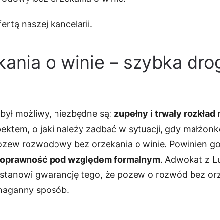
rtą naszej kancelarii.
ania o winie – szybka drog
był możliwy, niezbędne są:
zupełny i trwały rozkład
ektem, o jaki należy zadbać w sytuacji, gdy małżonk
ozew rozwodowy bez orzekania o winie. Powinien 
go poprawność pod względem formalnym
. Adwokat z L
stanowi gwarancję tego, że pozew o rozwód bez orz
enaganny sposób.