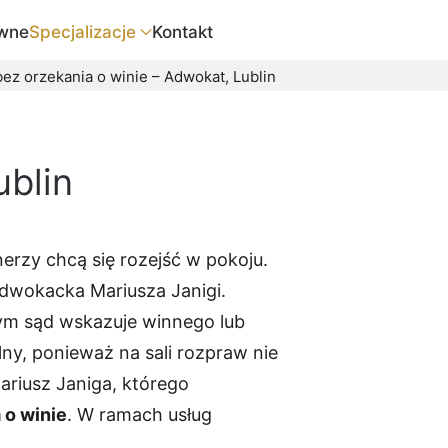
wne
Specjalizacje
Kontakt
ez orzekania o winie – Adwokat, Lublin
ublin
rzy chcą się rozejść w pokoju.
adwokacka Mariusza Janigi.
rym sąd wskazuje winnego lub
ny, ponieważ na sali rozpraw nie
riusz Janiga, którego
 o winie
. W ramach usług