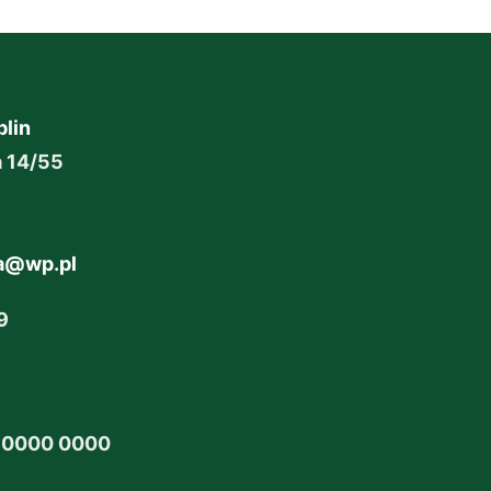
lin
a 14/55
ga@wp.pl
9
 0000 0000