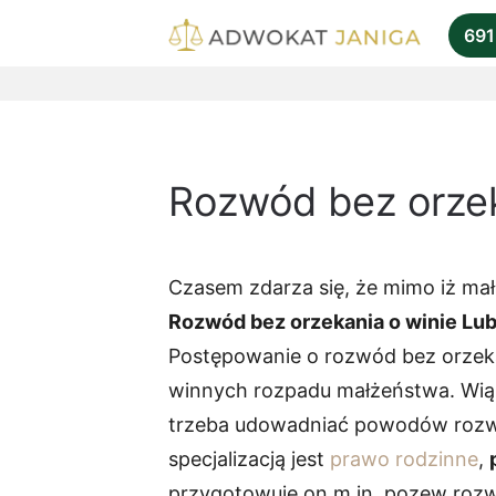
691
Rozwód bez orzek
Czasem zdarza się, że mimo iż mał
Rozwód bez orzekania o winie Lub
Postępowanie o rozwód bez orzekan
winnych rozpadu małżeństwa. Wiąże
trzeba udowadniać powodów rozw
specjalizacją jest
prawo rodzinne
,
przygotowuje on m.in. pozew rozw