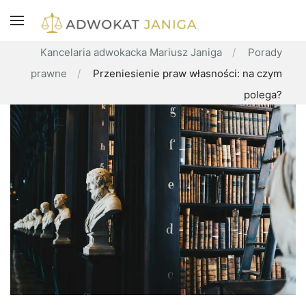
Kancelaria adwokacka Mariusz Janiga
Porady
prawne
Przeniesienie praw własności: na czym
polega?