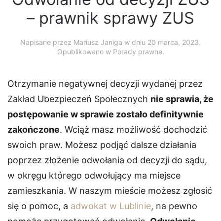
– prawnik sprawy ZUS
Napisane przez
Mariusz Janiga
w dniu
20 marca, 2023
.
Opublikowano w Porady prawne.
Otrzymanie negatywnej decyzji wydanej przez
Zakład Ubezpieczeń Społecznych
nie sprawia, że
postępowanie w sprawie zostało definitywnie
zakończone
. Wciąż masz możliwość dochodzić
swoich praw. Możesz podjąć dalsze działania
poprzez złożenie odwołania od decyzji do sądu,
w okręgu którego odwołujący ma miejsce
zamieszkania. W naszym mieście możesz zgłosić
się o pomoc, a
adwokat w Lublinie
, na pewno