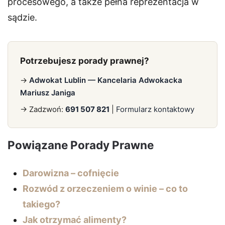
procesowego, a także pełna reprezentacja w
sądzie.
Potrzebujesz porady prawnej?
→
Adwokat Lublin — Kancelaria Adwokacka
Mariusz Janiga
→ Zadzwoń:
691 507 821
|
Formularz kontaktowy
Powiązane Porady Prawne
Darowizna – cofnięcie
Rozwód z orzeczeniem o winie – co to
takiego?
Jak otrzymać alimenty?