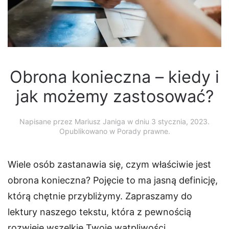
Obrona konieczna – kiedy i
jak możemy zastosować?
Napisane przez
Mariusz Janiga
w dniu
3 stycznia, 2023
.
Opublikowano w Porady prawne.
Wiele osób zastanawia się, czym właściwie jest
obrona konieczna? Pojęcie to ma jasną definicję,
którą chętnie przybliżymy. Zapraszamy do
lektury naszego tekstu, która z pewnością
rozwieje wszelkie Twoje wątpliwości.