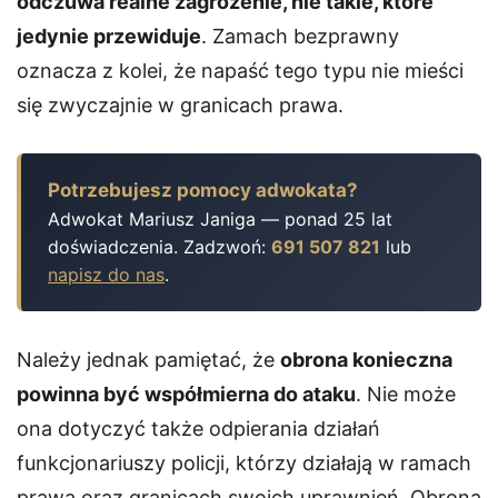
odczuwa realne zagrożenie, nie takie, które
jedynie przewiduje
. Zamach bezprawny
oznacza z kolei, że napaść tego typu nie mieści
się zwyczajnie w granicach prawa.
Potrzebujesz pomocy adwokata?
Adwokat Mariusz Janiga — ponad 25 lat
doświadczenia. Zadzwoń:
691 507 821
lub
napisz do nas
.
Należy jednak pamiętać, że
obrona konieczna
powinna być współmierna do ataku
. Nie może
ona dotyczyć także odpierania działań
funkcjonariuszy policji, którzy działają w ramach
prawa oraz granicach swoich uprawnień. Obrona