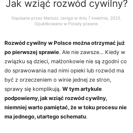
Jak wziąć rozwód cywilny?
Napisane przez
Mariusz Janiga
w dniu
7 kwietnia, 2023
.
Opublikowano w Porady prawne.
Rozwód cywilny w Polsce można otrzymać już
po pierwszej sprawie
. Ale nie zawsze… Kiedy w
związku są dzieci, małżonkowie nie są zgodni co
do sprawowania nad nimi opieki lub rozwód ma
być z orzeczeniem o winie jednej ze stron,
sprawy się komplikują.
W tym artykule
podpowiemy, jak wziąć rozwód cywilny,
niemniej warto pamiętać, że w toku procesu nie
ma jednego, utartego schematu
.