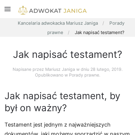
Kancelaria adwokacka Mariusz Janiga
Porady
prawne
Jak napisać testament?
Jak napisać testament?
Napisane przez
Mariusz Janiga
w dniu
28 lutego, 2019
.
Opublikowano w Porady prawne.
Jak napisać testament, by
był on ważny?
Testament jest jednym z najważniejszych
dokumentów, jaki możemy sporządzić w naszym