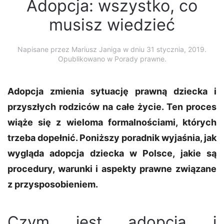
Adopcja: wszystko, co
musisz wiedzieć
Napisane przez
Mariusz Janiga
w dniu
31 stycznia, 2019
.
Opublikowano w Porady prawne.
Adopcja zmienia sytuację prawną dziecka i
przyszłych rodziców na całe życie. Ten proces
wiąże się z wieloma formalnościami, których
trzeba dopełnić. Poniższy poradnik wyjaśnia, jak
wygląda adopcja dziecka w Polsce, jakie są
procedury, warunki i aspekty prawne związane
z przysposobieniem.
Czym jest adopcja i