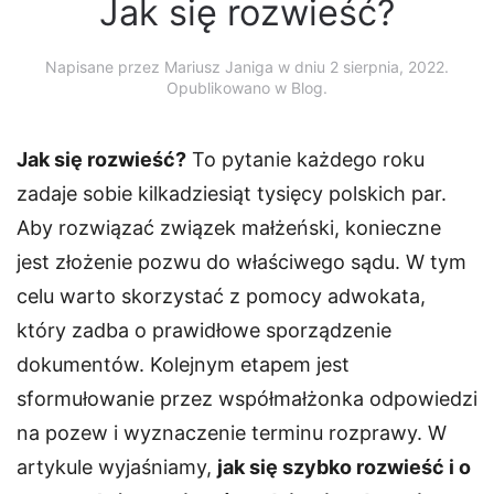
Jak się rozwieść?
Napisane przez
Mariusz Janiga
w dniu
2 sierpnia, 2022
.
Opublikowano w Blog.
Jak się rozwieść?
To pytanie każdego roku
zadaje sobie kilkadziesiąt tysięcy polskich par.
Aby rozwiązać związek małżeński, konieczne
jest złożenie pozwu do właściwego sądu. W tym
celu warto skorzystać z pomocy adwokata,
który zadba o prawidłowe sporządzenie
dokumentów. Kolejnym etapem jest
sformułowanie przez współmałżonka odpowiedzi
na pozew i wyznaczenie terminu rozprawy. W
artykule wyjaśniamy,
jak się szybko rozwieść i o